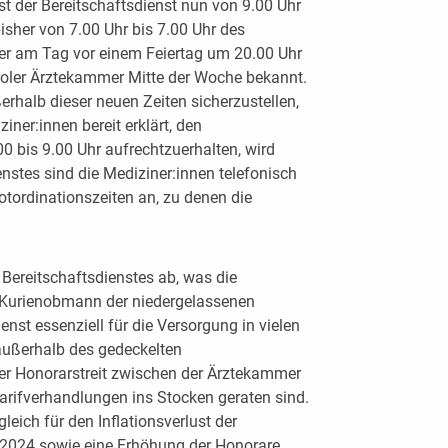
st der Bereitschaftsdienst nun von 9.00 Uhr
bisher von 7.00 Uhr bis 7.00 Uhr des
der am Tag vor einem Feiertag um 20.00 Uhr
Tiroler Ärztekammer Mitte der Woche bekannt.
rhalb dieser neuen Zeiten sicherzustellen,
ner:innen bereit erklärt, den
.00 bis 9.00 Uhr aufrechtzuerhalten, wird
nstes sind die Mediziner:innen telefonisch
Notordinationszeiten an, zu denen die
Bereitschaftsdienstes ab, was die
, Kurienobmann der niedergelassenen
ienst essenziell für die Versorgung in vielen
außerhalb des gedeckelten
er Honorarstreit zwischen der Ärztekammer
Tarifverhandlungen ins Stocken geraten sind.
ich für den Inflationsverlust der
 2024 sowie eine Erhöhung der Honorare