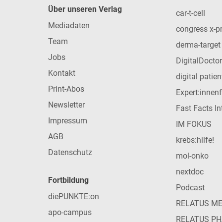
Über unseren Verlag
car-t-cell
Mediadaten
congress x-p
Team
derma-target
Jobs
DigitalDoctor
Kontakt
digital patie
Print-Abos
Expert:innen
Newsletter
Fast Facts In
Impressum
IM FOKUS
AGB
krebs:hilfe!
Datenschutz
mol-onko
nextdoc
Fortbildung
Podcast
diePUNKTE:on
RELATUS M
apo-campus
RELATUS P