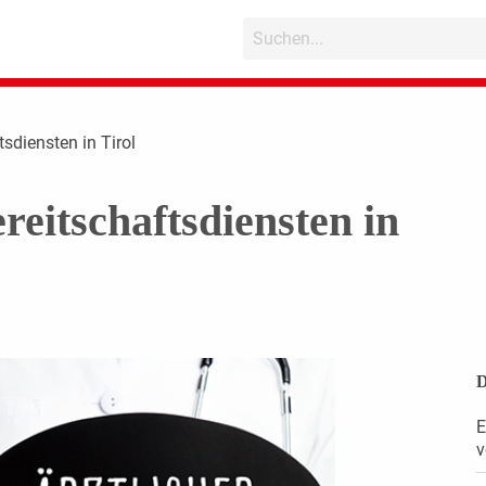
tsdiensten in Tirol
reitschaftsdiensten in
D
E
v