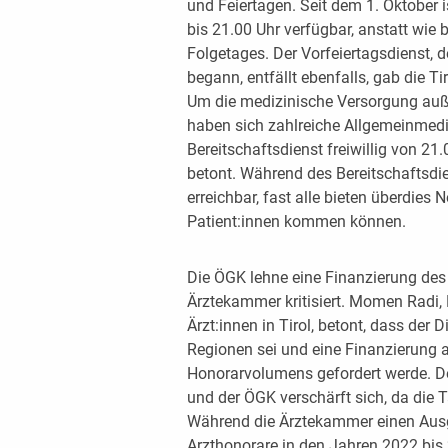
und Feiertagen. Seit dem 1. Oktober i
bis 21.00 Uhr verfügbar, anstatt wie 
Folgetages. Der Vorfeiertagsdienst, 
begann, entfällt ebenfalls, gab die 
Um die medizinische Versorgung auße
haben sich zahlreiche Allgemeinmedizi
Bereitschaftsdienst freiwillig von 21
betont. Während des Bereitschaftsdie
erreichbar, fast alle bieten überdies 
Patient:innen kommen können.
Die ÖGK lehne eine Finanzierung des 
Ärztekammer kritisiert. Momen Radi
Ärzt:innen in Tirol, betont, dass der D
Regionen sei und eine Finanzierung 
Honorarvolumens gefordert werde. D
und der ÖGK verschärft sich, da die 
Während die Ärztekammer einen Ausgle
Arzthonorare in den Jahren 2022 bis