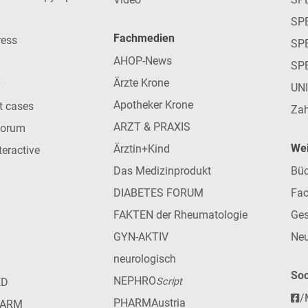
SP
Fachmedien
ress
SPE
AHOP-News
SP
Ärzte Krone
UN
Apotheker Krone
nt cases
Zah
ARZT & PRAXIS
forum
Wei
Ärztin+Kind
teractive
Das Medizinprodukt
Büc
DIABETES FORUM
Fac
FAKTEN der Rheumatologie
Ges
GYN-AKTIV
Neu
neurologisch
Soc
NEPHRO
ED
Script
/
PHARMAustria
HARM