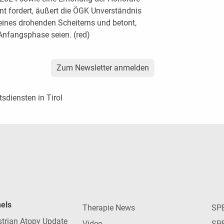
nt fordert, äußert die ÖGK Unverständnis
ines drohenden Scheiterns und betont,
Anfangsphase seien. (red)
Zum Newsletter anmelden
tsdiensten in Tirol
nels
Therapie News
SP
strian Atopy Update
Video
SP