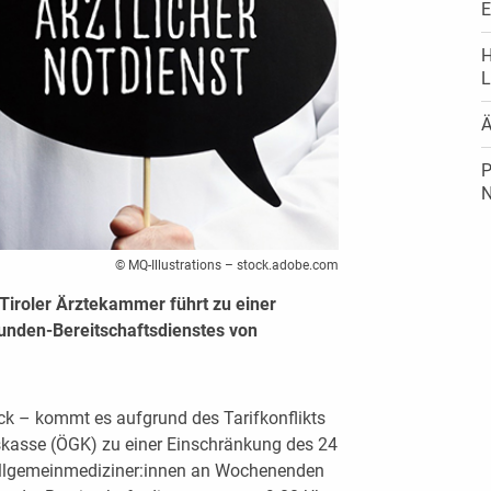
E
H
L
Ä
P
N
© MQ-Illustrations – stock.adobe.com
Tiroler Ärztekammer führt zu einer
unden-Bereitschaftsdienstes von
ck – kommt es aufgrund des Tarifkonflikts
skasse (ÖGK) zu einer Einschränkung des 24
Allgemeinmediziner:innen an Wochenenden