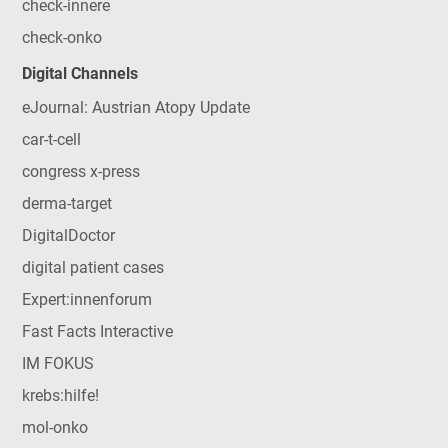
check-innere
check-onko
Digital Channels
eJournal: Austrian Atopy Update
car-t-cell
congress x-press
derma-target
DigitalDoctor
digital patient cases
Expert:innenforum
Fast Facts Interactive
IM FOKUS
krebs:hilfe!
mol-onko