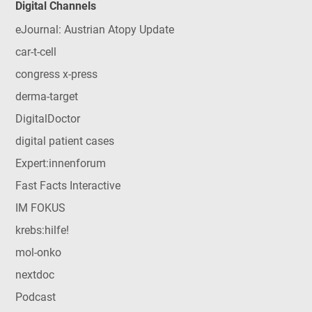
Digital Channels
eJournal: Austrian Atopy Update
car-t-cell
congress x-press
derma-target
DigitalDoctor
digital patient cases
Expert:innenforum
Fast Facts Interactive
IM FOKUS
krebs:hilfe!
mol-onko
nextdoc
Podcast