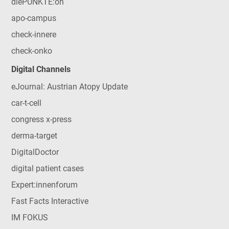
diePUNKTE:on
apo-campus
check-innere
check-onko
Digital Channels
eJournal: Austrian Atopy Update
car-t-cell
congress x-press
derma-target
DigitalDoctor
digital patient cases
Expert:innenforum
Fast Facts Interactive
IM FOKUS