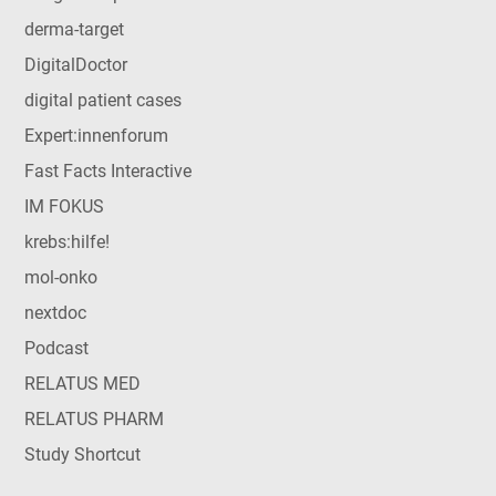
derma-target
DigitalDoctor
digital patient cases
Expert:innenforum
Fast Facts Interactive
IM FOKUS
krebs:hilfe!
mol-onko
nextdoc
Podcast
RELATUS MED
RELATUS PHARM
Study Shortcut