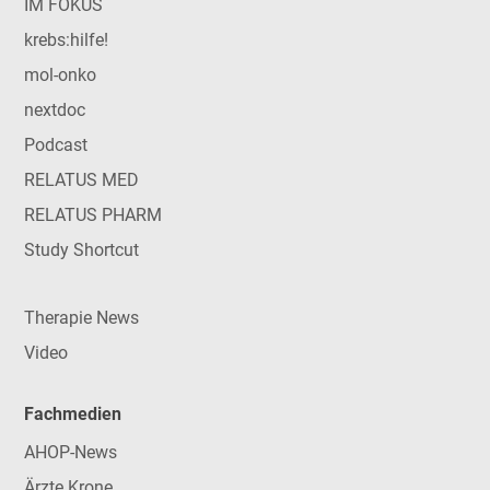
IM FOKUS
krebs:hilfe!
mol-onko
nextdoc
Podcast
RELATUS MED
RELATUS PHARM
Study Shortcut
Therapie News
Video
Fachmedien
AHOP-News
Ärzte Krone