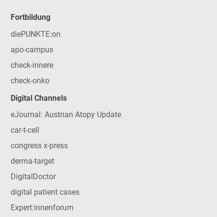
Fortbildung
diePUNKTE:on
apo-campus
check-innere
check-onko
Digital Channels
eJournal: Austrian Atopy Update
car-t-cell
congress x-press
derma-target
DigitalDoctor
digital patient cases
Expert:innenforum