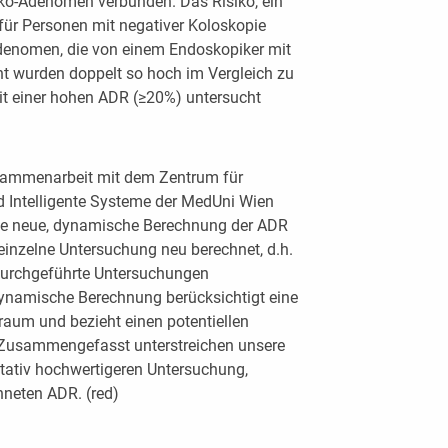
ko-Adenomen verbunden. Das Risiko, ein
 für Personen mit negativer Koloskopie
Adenomen, die von einem Endoskopiker mit
ht wurden doppelt so hoch im Vergleich zu
it einer hohen ADR (≥20%) untersucht
usammenarbeit mit dem Zentrum für
nd Intelligente Systeme der MedUni Wien
ine neue, dynamische Berechnung der ADR
einzelne Untersuchung neu berechnet, d.h.
 durchgeführte Untersuchungen
, dynamische Berechnung berücksichtigt eine
raum und bezieht einen potentiellen
. Zusammengefasst unterstreichen unsere
litativ hochwertigeren Untersuchung,
neten ADR. (red)