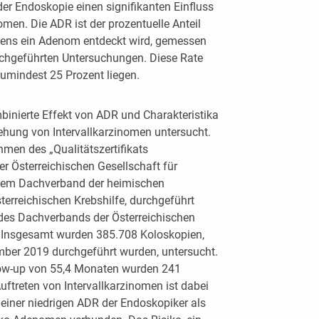
r Endoskopie einen signifikanten Einfluss
omen. Die ADR ist der prozentuelle Anteil
tens ein Adenom entdeckt wird, gemessen
rchgeführten Untersuchungen. Diese Rate
i zumindest 25 Prozent liegen.
mbinierte Effekt von ADR und Charakteristika
hung von Intervallkarzinomen untersucht.
men des „Qualitätszertifikats
r Österreichischen Gesellschaft für
 dem Dachverband der heimischen
terreichischen Krebshilfe, durchgeführt
es Dachverbands der Österreichischen
. Insgesamt wurden 385.708 Koloskopien,
ber 2019 durchgeführt wurden, untersucht.
low-up von 55,4 Monaten wurden 241
Auftreten von Intervallkarzinomen ist dabei
iner niedrigen ADR der Endoskopiker als