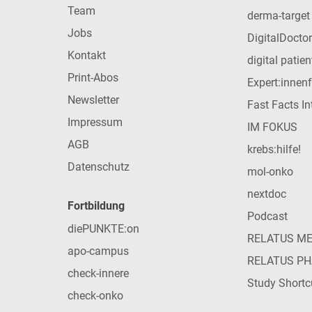
Team
derma-target
Jobs
DigitalDoctor
Kontakt
digital patie
Print-Abos
Expert:innen
Newsletter
Fast Facts In
Impressum
IM FOKUS
AGB
krebs:hilfe!
Datenschutz
mol-onko
nextdoc
Fortbildung
Podcast
diePUNKTE:on
RELATUS M
apo-campus
RELATUS P
check-innere
Study Shortc
check-onko