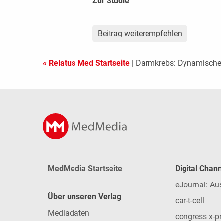
Zur Studie
Beitrag weiterempfehlen
« Relatus Med Startseite
| Darmkrebs: Dynamisches
MedMedia Startseite
Digital Chan
eJournal: Au
Über unseren Verlag
car-t-cell
Mediadaten
congress x-p