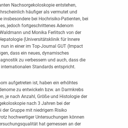
anten Nachsorgekoloskopie entstehen,
hrscheinlich häufiger als vermutet und
e insbesondere bei Hochrisiko-Patienten, bei
ges, jedoch fortgeschrittenes Adenom
h Waldmann und Monika Ferlitsch von der
epatologie (Universitätsklinik für Innere
 nun in einer im Top-Journal GUT (Impact
eigen, dass ein neues, dynamisches
iagnostik zu verbessern und auch, dass die
 internationalen Standards entspricht.
nom aufgetreten ist, haben ein erhöhtes
 Adenome zu entwickeln bzw. an Darmkrebs
n, je nach Anzahl, Größe und Histologie der
ekoloskopie nach 3 Jahren bei der
i der Gruppe mit niedrigem Risiko
 trotz hochwertiger Untersuchungen können
ntersuchungsqualität hat gemessen an der