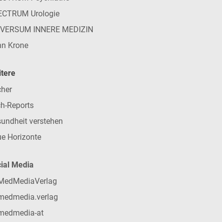
ECTRUM Urologie
IVERSUM INNERE MEDIZIN
n Krone
tere
her
h-Reports
undheit verstehen
e Horizonte
ial Media
MedMediaVerlag
medmedia.verlag
medmedia-at