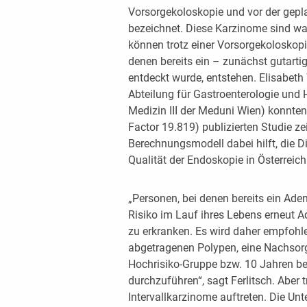
Vorsorgekoloskopie und vor der gepl
bezeichnet. Diese Karzinome sind wa
können trotz einer Vorsorgekoloskopi
denen bereits ein – zunächst gutarti
entdeckt wurde, entstehen. Elisabet
Abteilung für Gastroenterologie und H
Medizin III der Meduni Wien) konnten
Factor 19.819) publizierten Studie z
Berechnungsmodell dabei hilft, die D
Qualität der Endoskopie in Österreich
„Personen, bei denen bereits ein Ade
Risiko im Lauf ihres Lebens erneut
zu erkranken. Es wird daher empfohle
abgetragenen Polypen, eine Nachsorg
Hochrisiko-Gruppe bzw. 10 Jahren be
durchzuführen“, sagt Ferlitsch. Aber
Intervallkarzinome auftreten. Die U