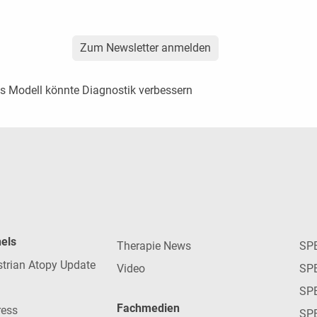
Zum Newsletter anmelden
 Modell könnte Diagnostik verbessern
nels
Therapie News
SP
strian Atopy Update
Video
SP
SP
Fachmedien
ress
SPE