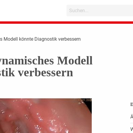
 Modell könnte Diagnostik verbessern
namisches Modell
tik verbessern
D
Ä
W