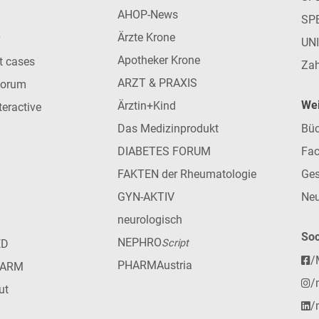
AHOP-News
SP
Ärzte Krone
UN
Apotheker Krone
nt cases
Zah
ARZT & PRAXIS
forum
Wei
Ärztin+Kind
teractive
Das Medizinprodukt
Büc
DIABETES FORUM
Fac
FAKTEN der Rheumatologie
Ges
GYN-AKTIV
Neu
neurologisch
Soc
NEPHRO
ED
Script
/
PHARMAustria
HARM
/
ut
/