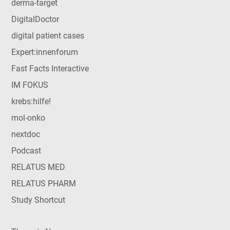
derma-target
DigitalDoctor
digital patient cases
Expert:innenforum
Fast Facts Interactive
IM FOKUS
krebs:hilfe!
mol-onko
nextdoc
Podcast
RELATUS MED
RELATUS PHARM
Study Shortcut