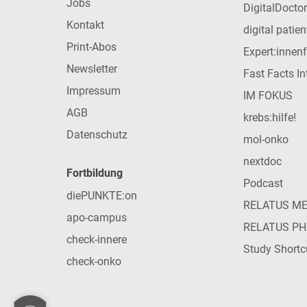
Jobs
DigitalDoctor
Kontakt
digital patie
Print-Abos
Expert:innen
Newsletter
Fast Facts In
Impressum
IM FOKUS
AGB
krebs:hilfe!
Datenschutz
mol-onko
nextdoc
Fortbildung
Podcast
diePUNKTE:on
RELATUS M
apo-campus
RELATUS P
check-innere
Study Shortc
check-onko