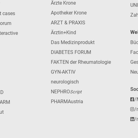
Ärzte Krone
UN
Apotheker Krone
nt cases
Zah
ARZT & PRAXIS
forum
Wei
Ärztin+Kind
teractive
Das Medizinprodukt
Büc
DIABETES FORUM
Fac
FAKTEN der Rheumatologie
Ges
GYN-AKTIV
Neu
neurologisch
Soc
NEPHRO
ED
Script
/
PHARMAustria
HARM
/
ut
/