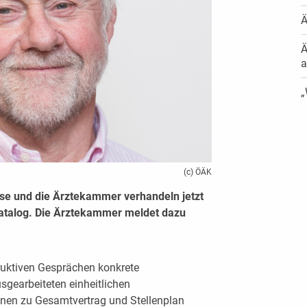
Ä
Ä
a
„
(c) ÖÄK
se und die Ärztekammer verhandeln jetzt
katalog. Die Ärztekammer meldet dazu
ruktiven Gesprächen konkrete
gearbeiteten einheitlichen
ionen zu Gesamtvertrag und Stellenplan