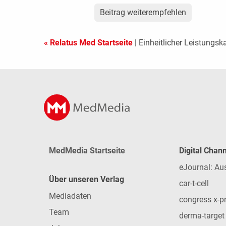
Beitrag weiterempfehlen
« Relatus Med Startseite
| Einheitlicher Leistungsk
MedMedia Startseite
Digital Chan
eJournal: Au
Über unseren Verlag
car-t-cell
Mediadaten
congress x-p
Team
derma-target