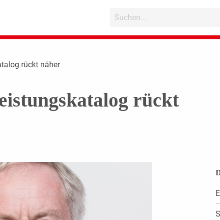
atalog rückt näher
eistungskatalog rückt
D
E
S