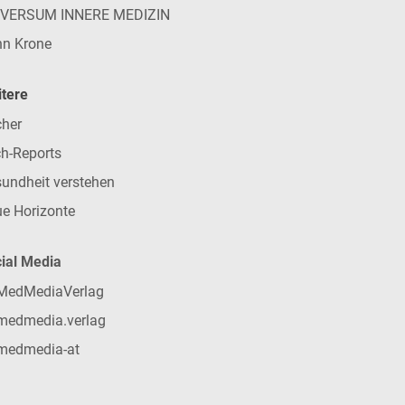
IVERSUM INNERE MEDIZIN
n Krone
tere
her
h-Reports
undheit verstehen
e Horizonte
ial Media
MedMediaVerlag
medmedia.verlag
medmedia-at