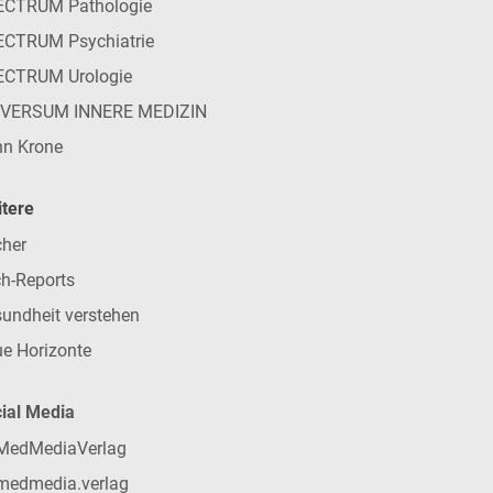
ECTRUM Pathologie
CTRUM Psychiatrie
ECTRUM Urologie
IVERSUM INNERE MEDIZIN
n Krone
tere
her
h-Reports
undheit verstehen
e Horizonte
ial Media
MedMediaVerlag
medmedia.verlag