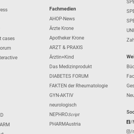
SP
Fachmedien
ress
SPE
AHOP-News
SP
Ärzte Krone
UN
Apotheker Krone
nt cases
Zah
ARZT & PRAXIS
forum
Wei
Ärztin+Kind
teractive
Das Medizinprodukt
Büc
DIABETES FORUM
Fac
FAKTEN der Rheumatologie
Ges
GYN-AKTIV
Neu
neurologisch
Soc
NEPHRO
ED
Script
/
PHARMAustria
HARM
/