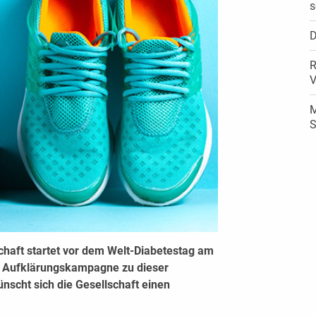
s
D
R
V
M
S
chaft startet vor dem Welt-Diabetestag am
e Aufklärungskampagne zu dieser
ünscht sich die Gesellschaft einen