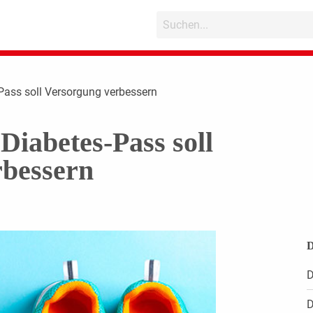
-Pass soll Versorgung verbessern
Diabetes-Pass soll
rbessern
D
D
D