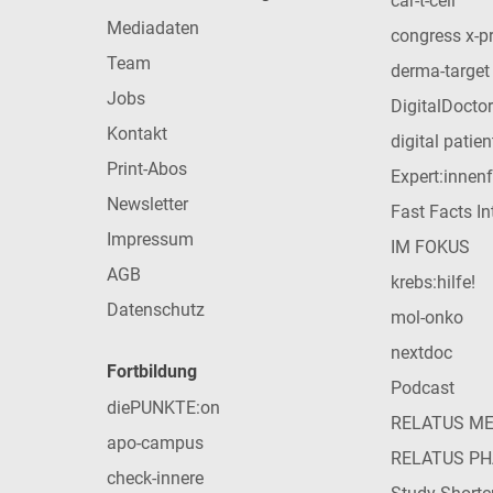
car-t-cell
Mediadaten
congress x-p
Team
derma-target
Jobs
DigitalDoctor
Kontakt
digital patie
Print-Abos
Expert:innen
Newsletter
Fast Facts In
Impressum
IM FOKUS
AGB
krebs:hilfe!
Datenschutz
mol-onko
nextdoc
Fortbildung
Podcast
diePUNKTE:on
RELATUS M
apo-campus
RELATUS P
check-innere