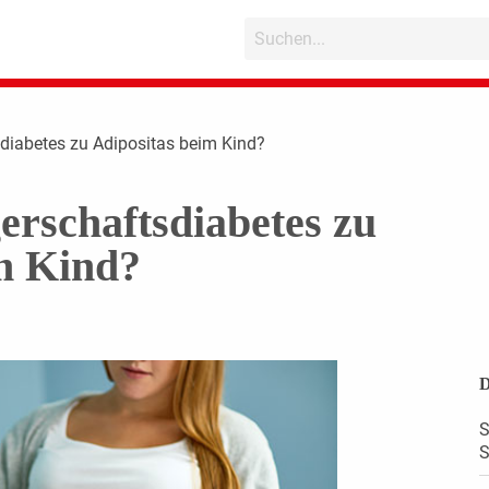
diabetes zu Adipositas beim Kind?
rschaftsdiabetes zu
m Kind?
D
S
S