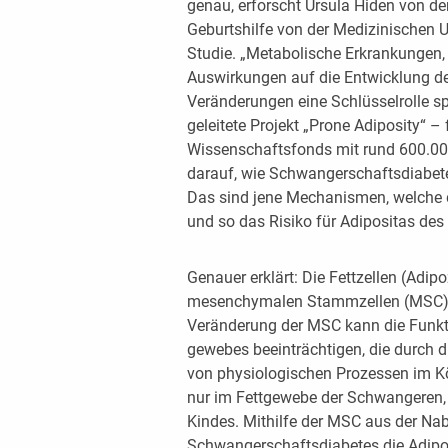
genau, erforscht Ursula Hiden von de
Geburtshilfe von der Medizinischen Un
Studie. „Metabolische Erkrankungen,
Auswirkungen auf die Entwicklung d
Veränderungen eine Schlüsselrolle spi
geleitete Projekt „Prone Adiposity“ 
Wissenschaftsfonds mit rund 600.000
darauf, wie Schwangerschaftsdiabete
Das sind jene Mechanismen, welche d
und so das Risiko für Adipositas de
Genauer erklärt: Die Fettzellen (Adi
mesenchymalen Stammzellen (MSC) i
Veränderung der MSC kann die Funktio
gewebes beeinträchtigen, die durch d
von physiologischen Prozessen im Kö
nur im Fettgewebe der Schwangeren,
Kindes. Mithilfe der MSC aus der Na
Schwangerschaftsdiabetes die Adipog