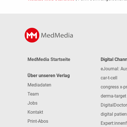
MedMedia Startseite
Digital Chan
eJournal: Au
Über unseren Verlag
car-t-cell
Mediadaten
congress x-p
Team
derma-target
Jobs
DigitalDoctor
Kontakt
digital patie
Print-Abos
Expert:innen