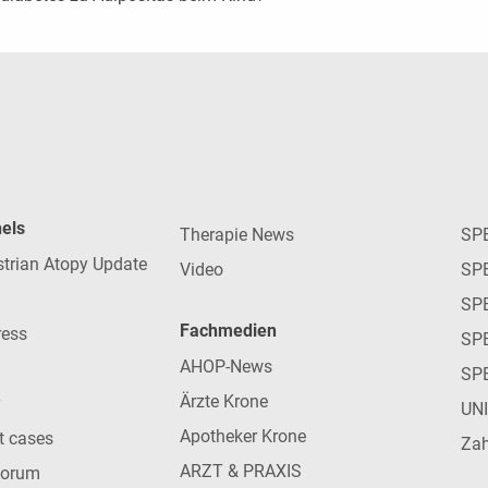
nels
Therapie News
SP
strian Atopy Update
Video
SP
SP
Fachmedien
ress
SPE
AHOP-News
SP
Ärzte Krone
UN
Apotheker Krone
nt cases
Zah
ARZT & PRAXIS
forum