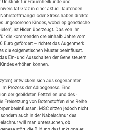
r Uniklinik für Frauenheilkunde und
iversität Graz in einer aktuell laufenden
 Nährstoffmangel oder Stress haben direkte
es ungeborenen Kindes, wobei epigenetische
elen“, ist Hiden überzeugt. Das von ihr
– für die kommenden dreieinhalb Jahre vom
 Euro gefördert – richtet das Augenmerk
s die epigenetischen Muster beeinflusst.
as Ein- und Ausschalten der Gene steuern
s Kindes erhöhen können.
pozyten) entwickeln sich aus sogenannten
m Prozess der Adipogenese. Eine
n der gebildeten Fettzellen und des -
ie Freisetzung von Botenstoffen eine Reihe
rper beeinflussen. MSC sitzen jedoch nicht
 sondern auch in der Nabelschnur des
belschnur will man untersuchen, ob
enese stört, die Bildung dysfunktionaler