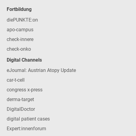
Fortbildung
diePUNKTE:on
apo-campus
check-innere
check-onko
Digital Channels
eJournal: Austrian Atopy Update
car-t-cell
congress x-press
derma-target
DigitalDoctor
digital patient cases
Expert:innenforum