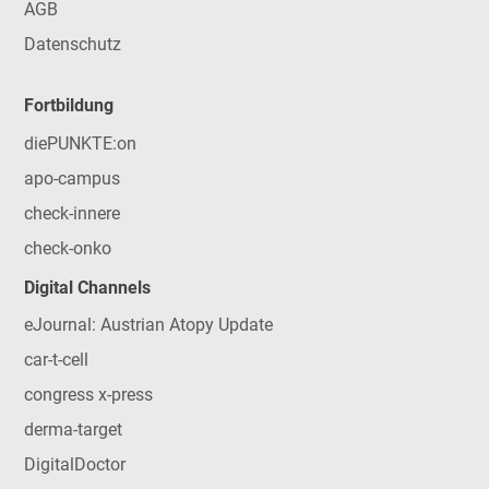
AGB
Datenschutz
Fortbildung
diePUNKTE:on
apo-campus
check-innere
check-onko
Digital Channels
eJournal: Austrian Atopy Update
car-t-cell
congress x-press
derma-target
DigitalDoctor