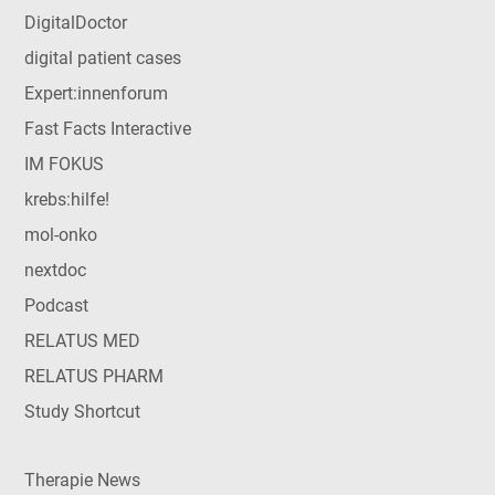
DigitalDoctor
digital patient cases
Expert:innenforum
Fast Facts Interactive
IM FOKUS
krebs:hilfe!
mol-onko
nextdoc
Podcast
RELATUS MED
RELATUS PHARM
Study Shortcut
Therapie News