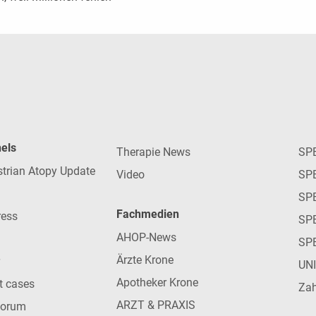
nels
Therapie News
SP
strian Atopy Update
Video
SP
SP
Fachmedien
ress
SPE
AHOP-News
SP
Ärzte Krone
UN
Apotheker Krone
nt cases
Zah
ARZT & PRAXIS
forum