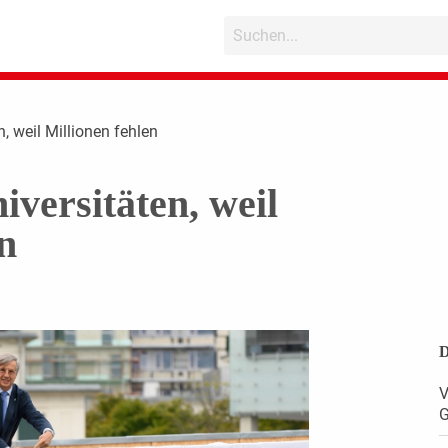
n, weil Millionen fehlen
iversitäten, weil
n
D
V
G