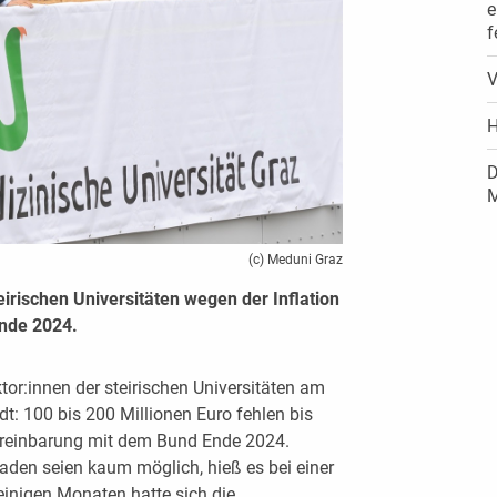
e
f
V
H
D
M
(c) Meduni Graz
eirischen Universitäten wegen der Inflation
Ende 2024.
tor:innen der steirischen Universitäten am
t: 100 bis 200 Millionen Euro fehlen bis
reinbarung mit dem Bund Ende 2024.
aden seien kaum möglich, hieß es bei einer
 einigen Monaten hatte sich die