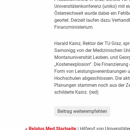
Universitätenkonferenz (uniko) mit e
Österreichweit wurde dabei ein Fehlb
geortet. Derzeit laufen dazu Verhand
Finanzministerium.
Harald Kainz, Rektor der TU Graz, s
Samonigg von der Medizinischen Uni 
Montanuniversität Leoben, und Georg 
„Kostenexplosion“. Die Finanzierung d
Form von Leistungsvereinbarungen u
Hochschulen abgeschlossen. Die aktue
Planungen stammen noch aus der Zeit
schilderte Kainz. (red)
Beitrag weiterempfehlen
« Relatus Med Startseite
| Hilferuf von Universitäte