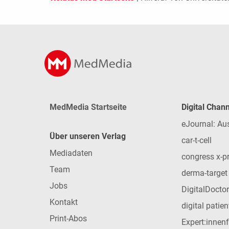
MedMedia Startseite
Digital Chan
eJournal: Au
Über unseren Verlag
car-t-cell
Mediadaten
congress x-p
Team
derma-target
Jobs
DigitalDoctor
Kontakt
digital patie
Print-Abos
Expert:innen