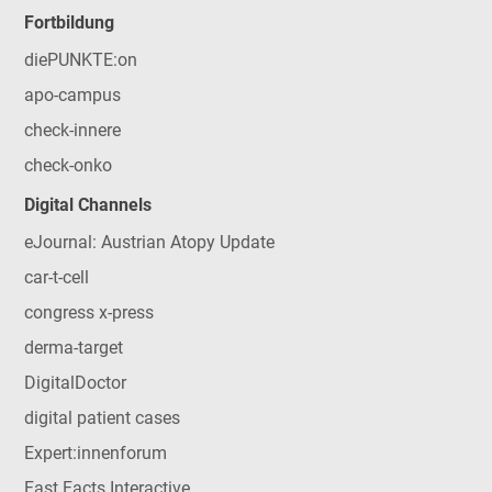
Fortbildung
diePUNKTE:on
apo-campus
check-innere
check-onko
Digital Channels
eJournal: Austrian Atopy Update
car-t-cell
congress x-press
derma-target
DigitalDoctor
digital patient cases
Expert:innenforum
Fast Facts Interactive