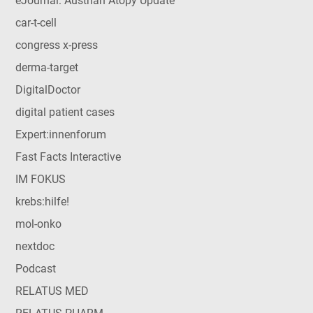
eJournal: Austrian Atopy Update
car-t-cell
congress x-press
derma-target
DigitalDoctor
digital patient cases
Expert:innenforum
Fast Facts Interactive
IM FOKUS
krebs:hilfe!
mol-onko
nextdoc
Podcast
RELATUS MED