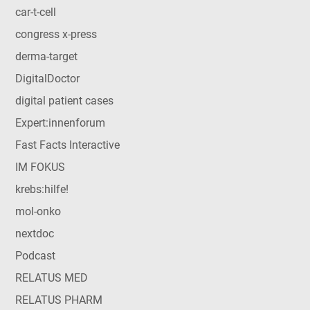
car-t-cell
congress x-press
derma-target
DigitalDoctor
digital patient cases
Expert:innenforum
Fast Facts Interactive
IM FOKUS
krebs:hilfe!
mol-onko
nextdoc
Podcast
RELATUS MED
RELATUS PHARM