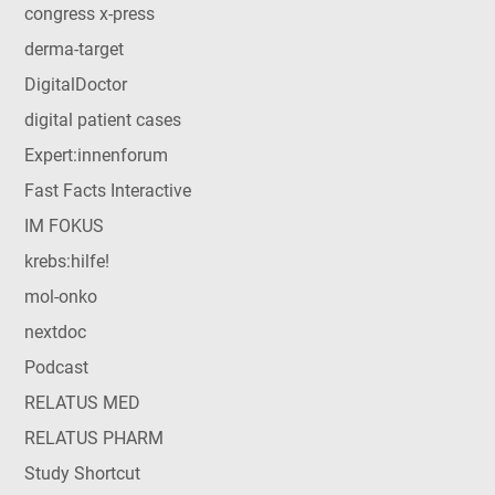
congress x-press
derma-target
DigitalDoctor
digital patient cases
Expert:innenforum
Fast Facts Interactive
IM FOKUS
krebs:hilfe!
mol-onko
nextdoc
Podcast
RELATUS MED
RELATUS PHARM
Study Shortcut