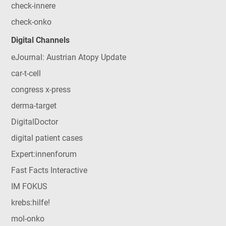
check-innere
check-onko
Digital Channels
eJournal: Austrian Atopy Update
car-t-cell
congress x-press
derma-target
DigitalDoctor
digital patient cases
Expert:innenforum
Fast Facts Interactive
IM FOKUS
krebs:hilfe!
mol-onko