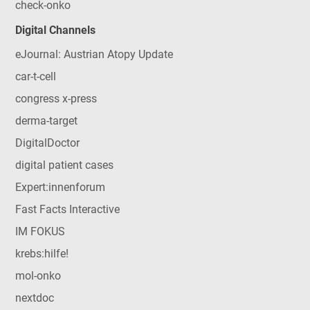
check-onko
Digital Channels
eJournal: Austrian Atopy Update
car-t-cell
congress x-press
derma-target
DigitalDoctor
digital patient cases
Expert:innenforum
Fast Facts Interactive
IM FOKUS
krebs:hilfe!
mol-onko
nextdoc