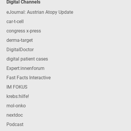
Digital Channels
eJournal: Austrian Atopy Update
car-t-cell
congress x-press
derma-target
DigitalDoctor
digital patient cases
Expert:innenforum
Fast Facts Interactive
IM FOKUS
krebs:hilfe!
mol-onko
nextdoc
Podcast