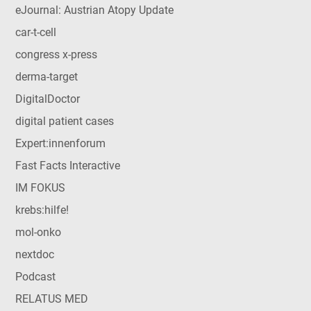
eJournal: Austrian Atopy Update
car-t-cell
congress x-press
derma-target
DigitalDoctor
digital patient cases
Expert:innenforum
Fast Facts Interactive
IM FOKUS
krebs:hilfe!
mol-onko
nextdoc
Podcast
RELATUS MED