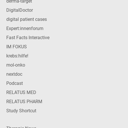
derma-target
DigitalDoctor
digital patient cases
Expert:innenforum
Fast Facts Interactive
IM FOKUS
krebs:hilfe!
mol-onko
nextdoc
Podcast
RELATUS MED
RELATUS PHARM
Study Shortcut