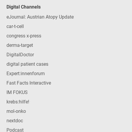
Digital Channels
eJournal: Austrian Atopy Update
car-t-cell
congress x-press
derma-target
DigitalDoctor
digital patient cases
Expert:innenforum
Fast Facts Interactive
IM FOKUS
krebs:hilfe!
mol-onko
nextdoc
Podcast