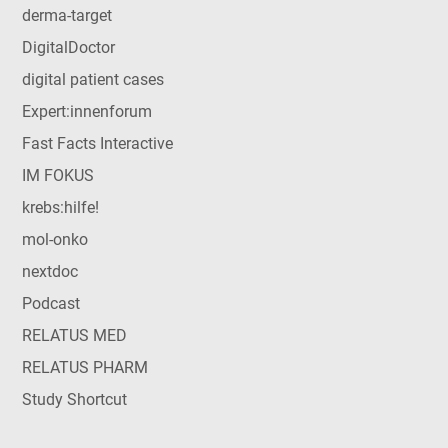
derma-target
DigitalDoctor
digital patient cases
Expert:innenforum
Fast Facts Interactive
IM FOKUS
krebs:hilfe!
mol-onko
nextdoc
Podcast
RELATUS MED
RELATUS PHARM
Study Shortcut