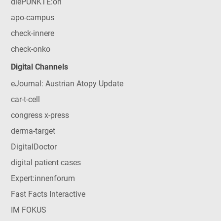
diePUNKTE:on
apo-campus
check-innere
check-onko
Digital Channels
eJournal: Austrian Atopy Update
car-t-cell
congress x-press
derma-target
DigitalDoctor
digital patient cases
Expert:innenforum
Fast Facts Interactive
IM FOKUS