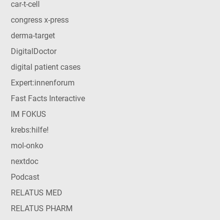
car-t-cell
congress x-press
derma-target
DigitalDoctor
digital patient cases
Expert:innenforum
Fast Facts Interactive
IM FOKUS
krebs:hilfe!
mol-onko
nextdoc
Podcast
RELATUS MED
RELATUS PHARM