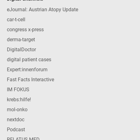
eJournal: Austrian Atopy Update
car-t-cell
congress x-press
derma-target
DigitalDoctor
digital patient cases
Expert:innenforum
Fast Facts Interactive
IM FOKUS
krebs:hilfe!
mol-onko
nextdoc
Podcast
RELATUS MED