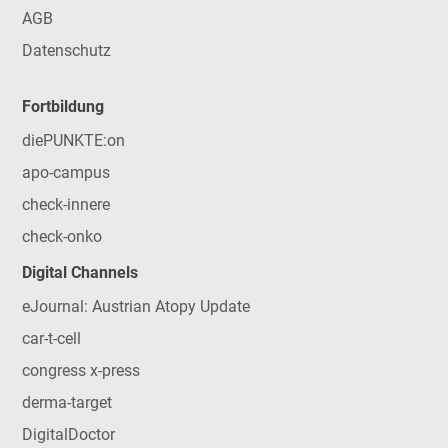
AGB
Datenschutz
Fortbildung
diePUNKTE:on
apo-campus
check-innere
check-onko
Digital Channels
eJournal: Austrian Atopy Update
car-t-cell
congress x-press
derma-target
DigitalDoctor