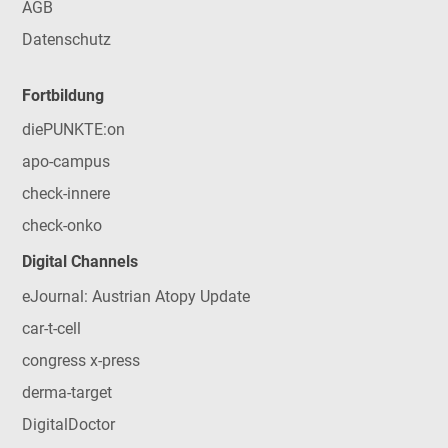
AGB
Datenschutz
Fortbildung
diePUNKTE:on
apo-campus
check-innere
check-onko
Digital Channels
eJournal: Austrian Atopy Update
car-t-cell
congress x-press
derma-target
DigitalDoctor