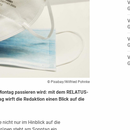
V
G
V
G
V
G
V
G
© Pixabay/Wilfried Pohnke
Montag passieren wird: mit dem RELATUS-
 wirft die Redaktion einen Blick auf die
icht nur im Hinblick auf die
Grünen steht am Sonntag ein