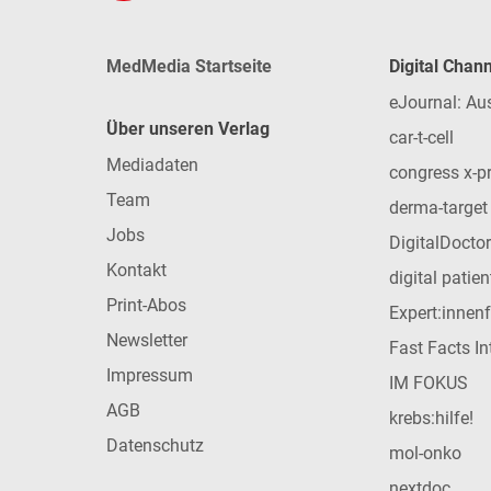
MedMedia Startseite
Digital Chan
eJournal: Au
Über unseren Verlag
car-t-cell
Mediadaten
congress x-p
Team
derma-target
Jobs
DigitalDoctor
Kontakt
digital patie
Print-Abos
Expert:innen
Newsletter
Fast Facts In
Impressum
IM FOKUS
AGB
krebs:hilfe!
Datenschutz
mol-onko
nextdoc