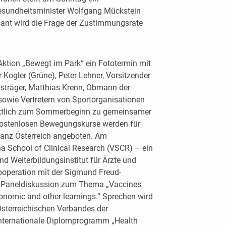
esundheitsminister Wolfgang Mückstein
sant wird die Frage der Zustimmungsrate
Aktion „Bewegt im Park“ ein Fototermin mit
 Kogler (Grüne), Peter Lehner, Vorsitzender
gsträger, Matthias Krenn, Obmann der
sowie Vertretern von Sportorganisationen
ünktlich zum Sommerbeginn zu gemeinsamer
 kostenlosen Bewegungskurse werden für
 ganz Österreich angeboten. Am
a School of Clinical Research (VSCR) – ein
nd Weiterbildungsinstitut für Ärzte und
ooperation mit der Sigmund Freud-
it Paneldiskussion zum Thema „Vaccines
nomic and other learnings.“ Sprechen wird
Österreichischen Verbandes der
 internationale Diplomprogramm „Health