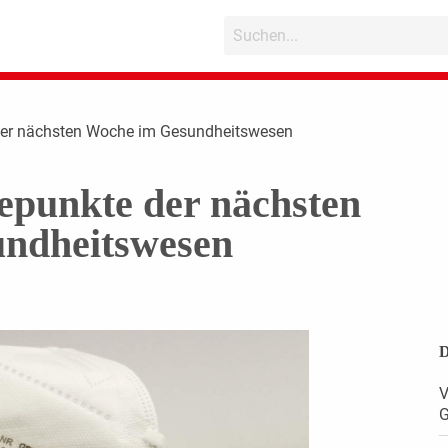
der nächsten Woche im Gesundheitswesen
epunkte der nächsten
ndheitswesen
D
V
G