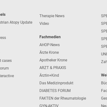
nels
Therapie News
SP
strian Atopy Update
Video
SP
SP
Fachmedien
ress
SPE
AHOP-News
SP
Ärzte Krone
UN
Apotheker Krone
nt cases
Zah
ARZT & PRAXIS
forum
Wei
Ärztin+Kind
teractive
Das Medizinprodukt
Büc
DIABETES FORUM
Fac
FAKTEN der Rheumatologie
Ges
GYN-AKTIV
Neu