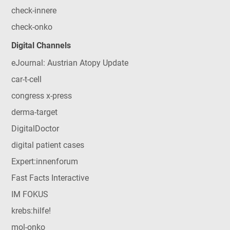
check-innere
check-onko
Digital Channels
eJournal: Austrian Atopy Update
car-t-cell
congress x-press
derma-target
DigitalDoctor
digital patient cases
Expert:innenforum
Fast Facts Interactive
IM FOKUS
krebs:hilfe!
mol-onko