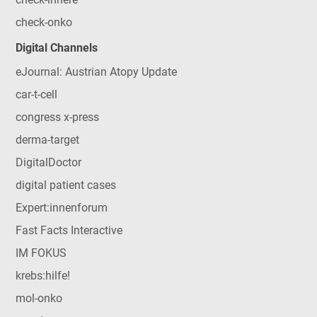
check-onko
Digital Channels
eJournal: Austrian Atopy Update
car-t-cell
congress x-press
derma-target
DigitalDoctor
digital patient cases
Expert:innenforum
Fast Facts Interactive
IM FOKUS
krebs:hilfe!
mol-onko