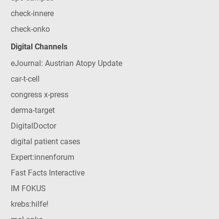
check-innere
check-onko
Digital Channels
eJournal: Austrian Atopy Update
car-t-cell
congress x-press
derma-target
DigitalDoctor
digital patient cases
Expert:innenforum
Fast Facts Interactive
IM FOKUS
krebs:hilfe!