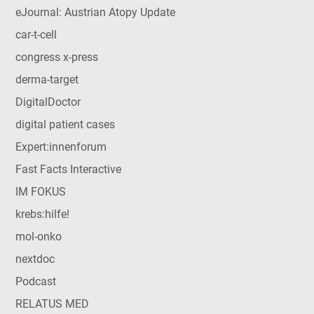
eJournal: Austrian Atopy Update
car-t-cell
congress x-press
derma-target
DigitalDoctor
digital patient cases
Expert:innenforum
Fast Facts Interactive
IM FOKUS
krebs:hilfe!
mol-onko
nextdoc
Podcast
RELATUS MED