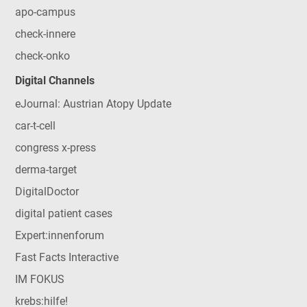
apo-campus
check-innere
check-onko
Digital Channels
eJournal: Austrian Atopy Update
car-t-cell
congress x-press
derma-target
DigitalDoctor
digital patient cases
Expert:innenforum
Fast Facts Interactive
IM FOKUS
krebs:hilfe!