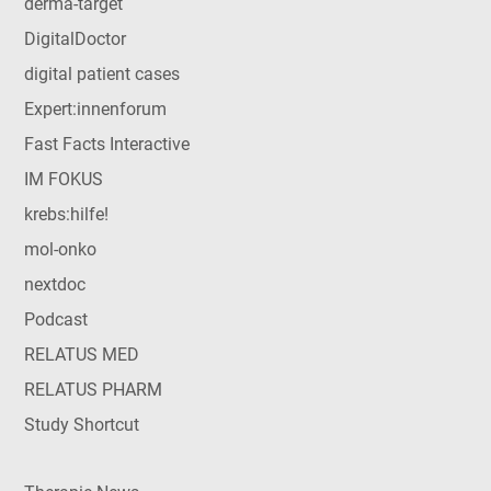
derma-target
DigitalDoctor
digital patient cases
Expert:innenforum
Fast Facts Interactive
IM FOKUS
krebs:hilfe!
mol-onko
nextdoc
Podcast
RELATUS MED
RELATUS PHARM
Study Shortcut