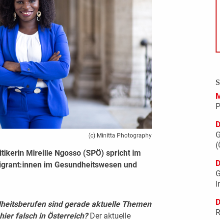
S
M
P
D
G
(c) Minitta Photography
(
ikerin Mireille Ngosso (SPÖ) spricht im
D
rant:innen im Gesundheitswesen und
G
I
D
eitsberufen sind gerade aktuelle Themen
R
hier falsch in Österreich?
Der aktuelle