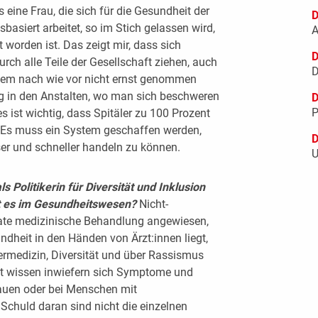
 eine Frau, die sich für die Gesundheit der
D
asiert arbeitet, so im Stich gelassen wird,
A
 worden ist. Das zeigt mir, dass sich
D
urch alle Teile der Gesellschaft ziehen, auch
D
blem nach wie vor nicht ernst genommen
ng in den Anstalten, wo man sich beschweren
D
P
 ist wichtig, dass Spitäler zu 100 Prozent
n. Es muss ein System geschaffen werden,
D
sser und schneller handeln zu können.
U
ls Politikerin für Diversität und Inklusion
t es im Gesundheitswesen?
Nicht-
uate medizinische Behandlung angewiesen,
dheit in den Händen von Ärzt:innen liegt,
ermedizin, Diversität und über Rassismus
ht wissen inwiefern sich Symptome und
auen oder bei Menschen mit
Schuld daran sind nicht die einzelnen