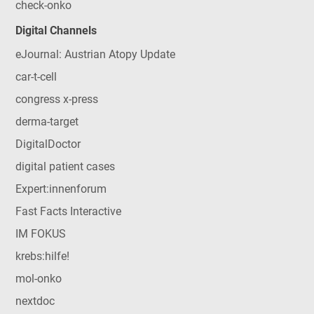
check-onko
Digital Channels
eJournal: Austrian Atopy Update
car-t-cell
congress x-press
derma-target
DigitalDoctor
digital patient cases
Expert:innenforum
Fast Facts Interactive
IM FOKUS
krebs:hilfe!
mol-onko
nextdoc