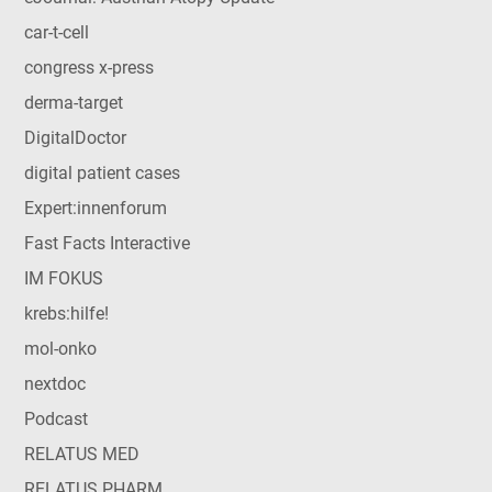
car-t-cell
congress x-press
derma-target
DigitalDoctor
digital patient cases
Expert:innenforum
Fast Facts Interactive
IM FOKUS
krebs:hilfe!
mol-onko
nextdoc
Podcast
RELATUS MED
RELATUS PHARM