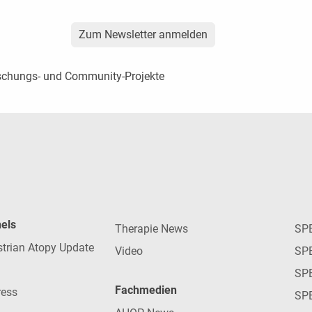
Zum Newsletter anmelden
schungs- und Community-Projekte
nels
Therapie News
SP
strian Atopy Update
Video
SP
SP
Fachmedien
ress
SPE