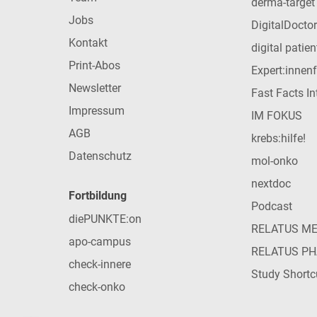
derma-target
Jobs
DigitalDoctor
Kontakt
digital patie
Print-Abos
Expert:innen
Newsletter
Fast Facts In
Impressum
IM FOKUS
AGB
krebs:hilfe!
Datenschutz
mol-onko
nextdoc
Fortbildung
Podcast
diePUNKTE:on
RELATUS M
apo-campus
RELATUS P
check-innere
Study Shortc
check-onko