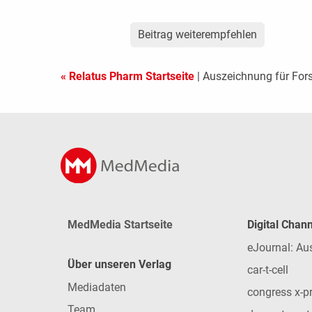
Beitrag weiterempfehlen
« Relatus Pharm Startseite
| Auszeichnung für For
MedMedia Startseite
Digital Chan
eJournal: Au
Über unseren Verlag
car-t-cell
Mediadaten
congress x-p
Team