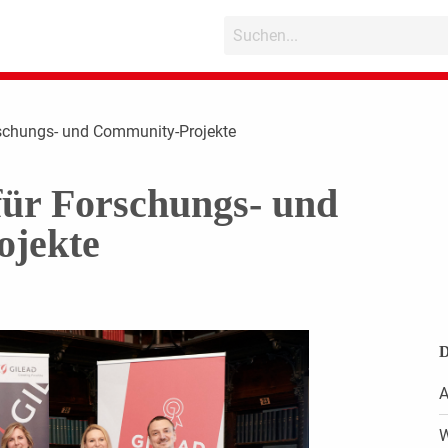
schungs- und Community-Projekte
für Forschungs- und
jekte
D
A
W