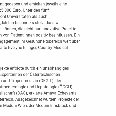
t gegeben und erhielten jeweils eine
.000 Euro. Unter den fünf
ohl Universitäten als auch
„Ich bin besonders stolz, dass wir
 können, die nicht nur innovative Projekte
 von Patient:innen positiv beeinflussen. Ein
Engagement im Gesundheitsbereich weit über
onte Evelyne Ellinger, Country Medical
ojekte erfolgte durch ein unabhängiges
xpert:innen der Österreichischen
en und Tropenmedizin (OEGIT), der
astroenterologie und Hepatologie (ÖGGH)
llschaft (ÖAG), erklärte Amaya Echevarria,
erreich. Ausgezeichnet wurden Projekte der
er Meduni Wien, der Meduni Innsbruck und