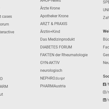
AHOP-News
SP
Ärzte Krone
UN
Apotheker Krone
nt cases
Zah
ARZT & PRAXIS
forum
Wei
Ärztin+Kind
teractive
Das Medizinprodukt
Büc
DIABETES FORUM
Fac
FAKTEN der Rheumatologie
Ges
GYN-AKTIV
Neu
neurologisch
Soc
NEPHRO
ED
Script
/
PHARMAustria
HARM
/
ut
/