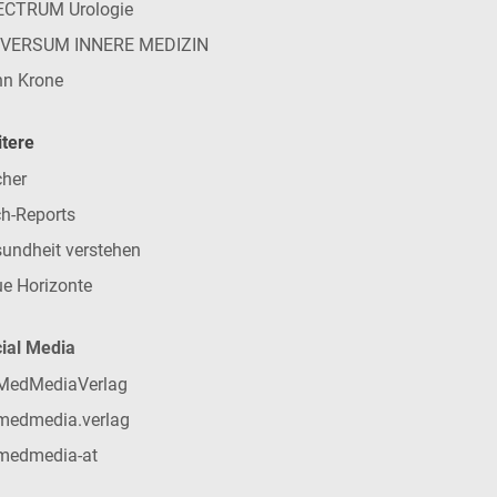
ECTRUM Urologie
IVERSUM INNERE MEDIZIN
n Krone
tere
her
h-Reports
undheit verstehen
e Horizonte
ial Media
MedMediaVerlag
medmedia.verlag
medmedia-at