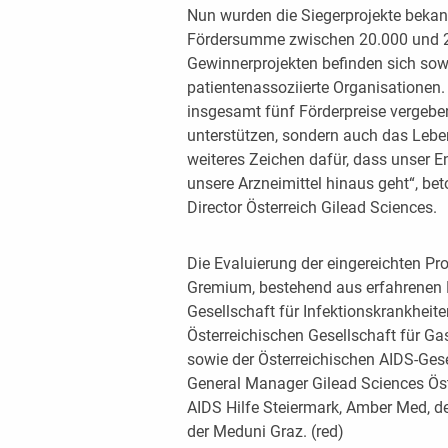
Nun wurden die Siegerprojekte bekann
Fördersumme zwischen 20.000 und 25
Gewinnerprojekten befinden sich sow
patientenassoziierte Organisationen. 
insgesamt fünf Förderpreise vergeben
unterstützen, sondern auch das Leben
weiteres Zeichen dafür, dass unser 
unsere Arzneimittel hinaus geht“, bet
Director Österreich Gilead Sciences.
Die Evaluierung der eingereichten Pr
Gremium, bestehend aus erfahrenen E
Gesellschaft für Infektionskrankheit
Österreichischen Gesellschaft für G
sowie der Österreichischen AIDS-Gese
General Manager Gilead Sciences Öst
AIDS Hilfe Steiermark, Amber Med, d
der Meduni Graz. (red)