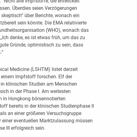
 Nicht alle Impfstoffe, die entwickelt
assen. Überdies seien Verzögerungen
skeptisch“ über Berichte, wonach ein
zbereit sein könnte. Die EMA relativierte
undheitsorganisation (WHO), wonach das
„Ich denke, es ist etwas früh, um das zu
gute Gründe, optimistisch zu sein, dass
.“
ical Medicine (LSHTM) listet derzeit
n einem Impfstoff forschen. Elf der
 in klinischen Studien am Menschen
sich in der Phase I. Am weitesten
im in Hongkong börsennotierten
f bereits in der klinischen Studienphase II
tmals an einer größeren Versuchsgruppe
or einer eventuellen Marktzulassung müssen
 III erfolgreich sein.