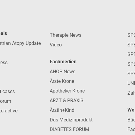
nels
Therapie News
SP
strian Atopy Update
Video
SP
SP
Fachmedien
ress
SPE
AHOP-News
SP
Ärzte Krone
UN
Apotheker Krone
nt cases
Zah
ARZT & PRAXIS
forum
Wei
Ärztin+Kind
teractive
Das Medizinprodukt
Büc
DIABETES FORUM
Fac