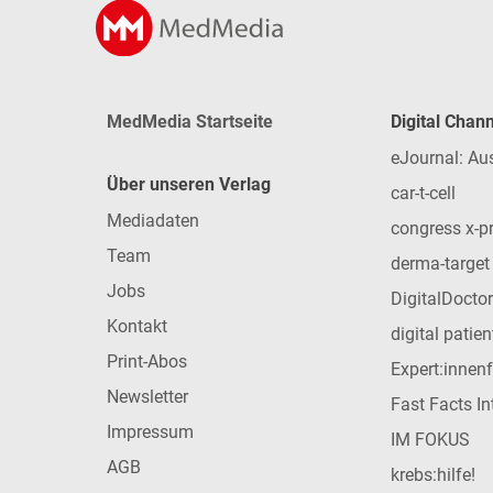
MedMedia Startseite
Digital Chan
eJournal: Au
Über unseren Verlag
car-t-cell
Mediadaten
congress x-p
Team
derma-target
Jobs
DigitalDoctor
Kontakt
digital patie
Print-Abos
Expert:innen
Newsletter
Fast Facts In
Impressum
IM FOKUS
AGB
krebs:hilfe!