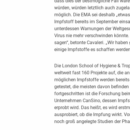
dass dies der bestmögliche Fall wäre.“
würden, würden letztlich auch zugel
möglich. Die EMA sei deshalb „etwas 
Impfstoff bereits im September einsat
unterdessen Warnungen der Weltges
Virus nie mehr verschwinden könnte. 
sagen“, betonte Cavaleri. „Wir haben 
einige Impfstoffe es schaffen werden
Die London School of Hygiene & Trop
weltweit fast 160 Projekte auf, die a
möglichen Impfstoffe werden bereits
getestet, die meisten davon befinden 
fortgeschritten ist die Forschung be
Unternehmen CanSino, dessen Impfstof
erprobt wird. Das heißt, es wird ers
ausprobiert, ob die Impfung wirkt. V
noch groß angelegte Studien der Phase