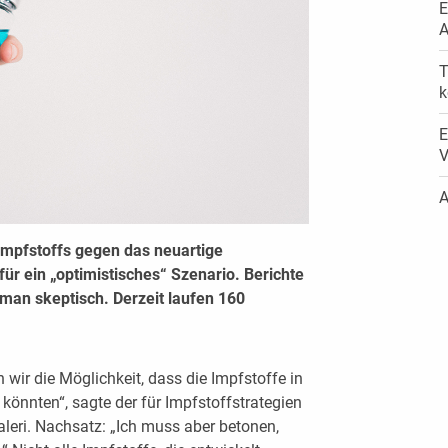
E
A
T
E
V
A
Impfstoffs gegen das neuartige
ür ein „optimistisches“ Szenario. Berichte
 man skeptisch. Derzeit laufen 160
n wir die Möglichkeit, dass die Impfstoffe in
könnten“, sagte der für Impfstoffstrategien
leri. Nachsatz: „Ich muss aber betonen,