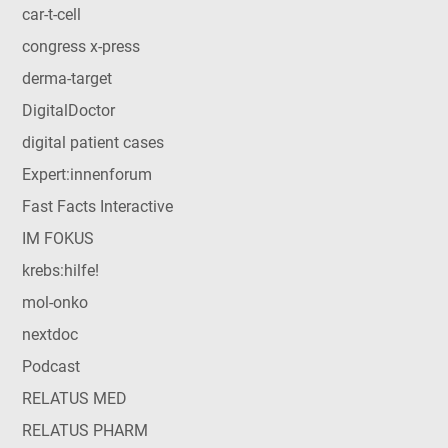
car-t-cell
congress x-press
derma-target
DigitalDoctor
digital patient cases
Expert:innenforum
Fast Facts Interactive
IM FOKUS
krebs:hilfe!
mol-onko
nextdoc
Podcast
RELATUS MED
RELATUS PHARM