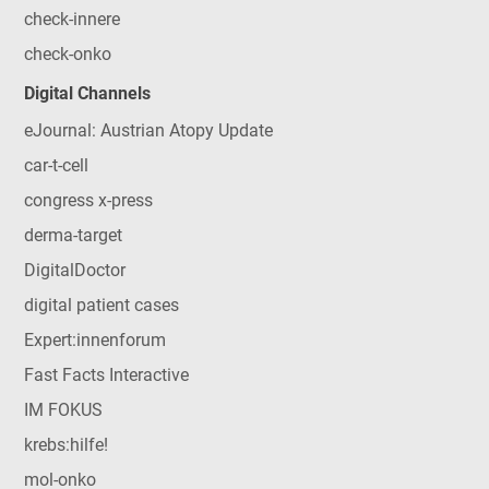
check-innere
check-onko
Digital Channels
eJournal: Austrian Atopy Update
car-t-cell
congress x-press
derma-target
DigitalDoctor
digital patient cases
Expert:innenforum
Fast Facts Interactive
IM FOKUS
krebs:hilfe!
mol-onko