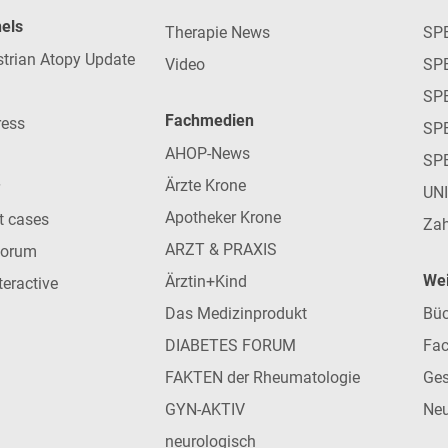
nels
Therapie News
SP
strian Atopy Update
Video
SP
SP
Fachmedien
ress
SPE
AHOP-News
SP
Ärzte Krone
UN
Apotheker Krone
nt cases
Zah
ARZT & PRAXIS
forum
Wei
Ärztin+Kind
teractive
Das Medizinprodukt
Büc
DIABETES FORUM
Fac
FAKTEN der Rheumatologie
Ges
GYN-AKTIV
Neu
neurologisch