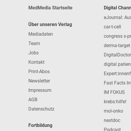
MedMedia Startseite
Digital Chan
eJournal: Au
Über unseren Verlag
car-t-cell
Mediadaten
congress x-p
Team
derma-target
Jobs
DigitalDoctor
Kontakt
digital patie
Print-Abos
Expert:innen
Newsletter
Fast Facts In
Impressum
IM FOKUS
AGB
krebs:hilfe!
Datenschutz
mol-onko
nextdoc
Fortbildung
Podcast