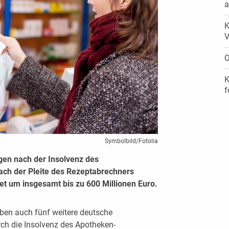
a
K
V
O
K
f
Symbolbild/Fotolia
gen nach der Insolvenz des
ach der Pleite des Rezeptabrechners
t um insgesamt bis zu 600 Millionen Euro.
ben auch fünf weitere deutsche
ch die Insolvenz des Apotheken-