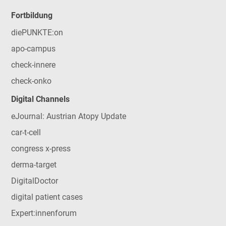
Fortbildung
diePUNKTE:on
apo-campus
check-innere
check-onko
Digital Channels
eJournal: Austrian Atopy Update
car-t-cell
congress x-press
derma-target
DigitalDoctor
digital patient cases
Expert:innenforum