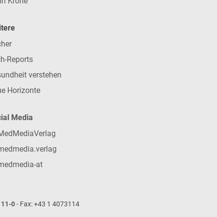
n Krone
tere
her
h-Reports
undheit verstehen
e Horizonte
ial Media
MedMediaVerlag
medmedia.verlag
medmedia-at
111-0
- Fax: +43 1 4073114