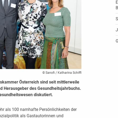
E
B
S
J
G
© Sanofi / Katharina Schiffl
tskammer Österreich sind seit mittlerweile
und Herausgeber des Gesundheitsjahrbuchs.
esundheitswesen diskutiert.
hr als 100 namhafte Persönlichkeiten der
zialpolitik als Gastautorinnen und