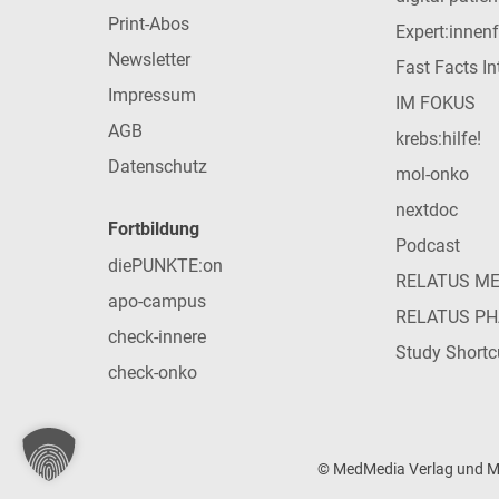
Print-Abos
Expert:innen
Newsletter
Fast Facts In
Impressum
IM FOKUS
AGB
krebs:hilfe!
Datenschutz
mol-onko
nextdoc
Fortbildung
Podcast
diePUNKTE:on
RELATUS M
apo-campus
RELATUS P
check-innere
Study Shortc
check-onko
© MedMedia Verlag und Med