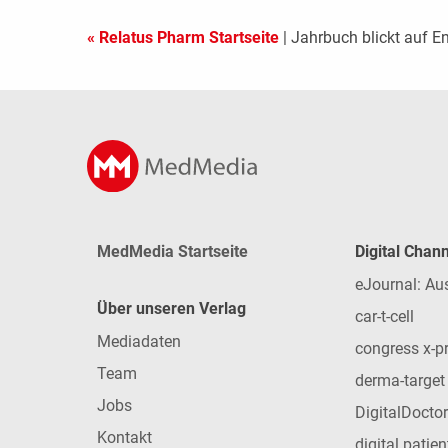
« Relatus Pharm Startseite
| Jahrbuch blickt auf E
MedMedia Startseite
Digital Chan
eJournal: Au
Über unseren Verlag
car-t-cell
Mediadaten
congress x-p
Team
derma-target
Jobs
DigitalDoctor
Kontakt
digital patie