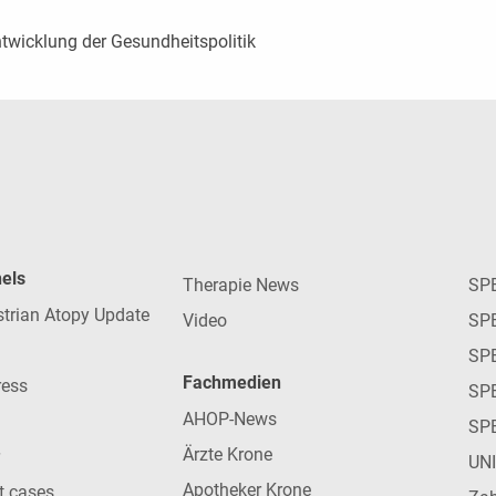
ntwicklung der Gesundheitspolitik
nels
Therapie News
SP
strian Atopy Update
Video
SP
SP
Fachmedien
ress
SPE
AHOP-News
SP
Ärzte Krone
UN
Apotheker Krone
nt cases