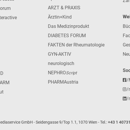
Zah
ARZT & PRAXIS
forum
Wei
Ärztin+Kind
teractive
Das Medizinprodukt
Büc
DIABETES FORUM
Fac
FAKTEN der Rheumatologie
Ges
GYN-AKTIV
Neu
neurologisch
Soc
NEPHRO
ED
Script
/
PHARMAustria
HARM
/
ut
/
iaservice GmbH - Seidengasse 9/Top 1.1, 1070 Wien - Tel.:
+43 1 4073