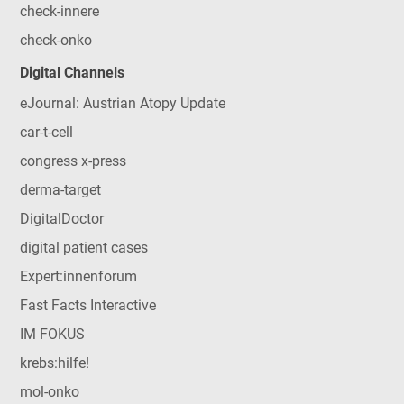
check-innere
check-onko
Digital Channels
eJournal: Austrian Atopy Update
car-t-cell
congress x-press
derma-target
DigitalDoctor
digital patient cases
Expert:innenforum
Fast Facts Interactive
IM FOKUS
krebs:hilfe!
mol-onko